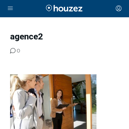
agence2
0