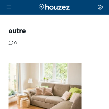
autre
0