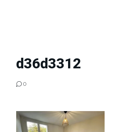
d36d3312
0