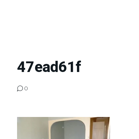
47ead61f
0