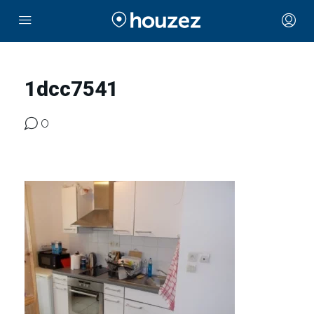
1dcc7541
0