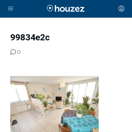
99834e2c
0