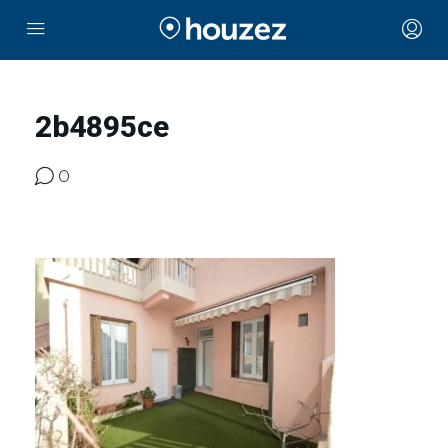
2b4895ce
0