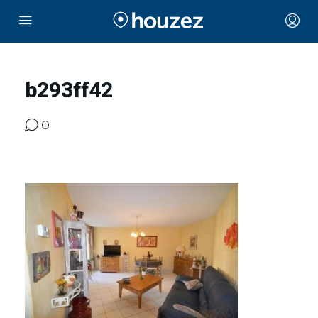
b293ff42
0