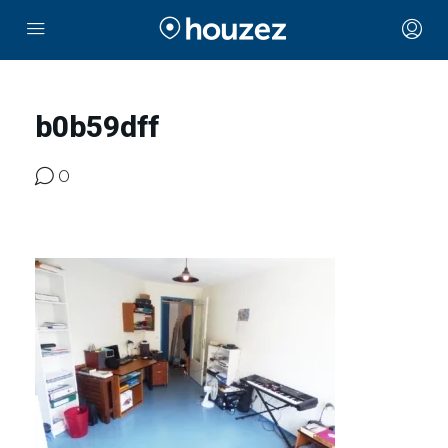
b0b59dff
0