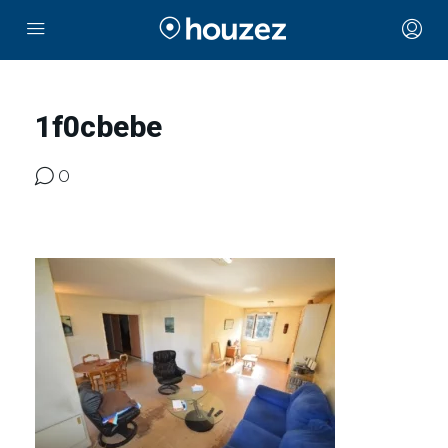
1f0cbebe
0