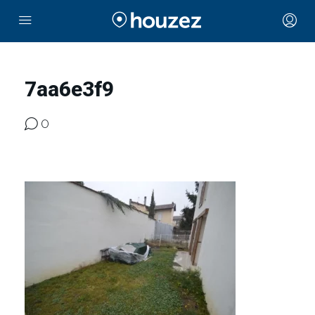
7aa6e3f9
0