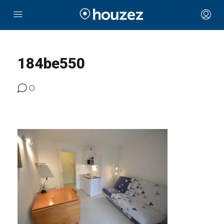
184be550
0