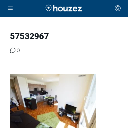
57532967
0