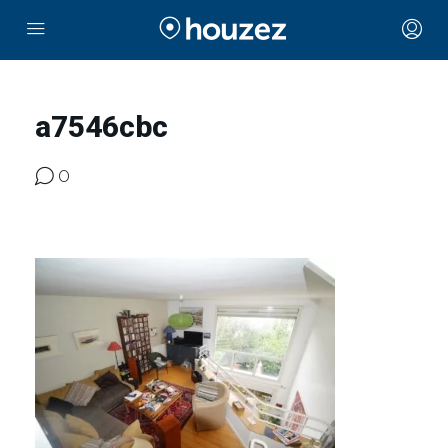
a7546cbc
0