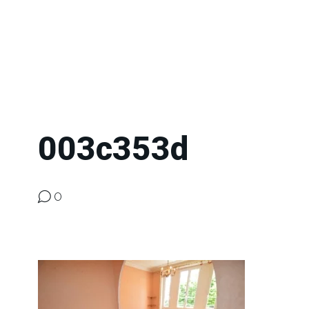
003c353d
0