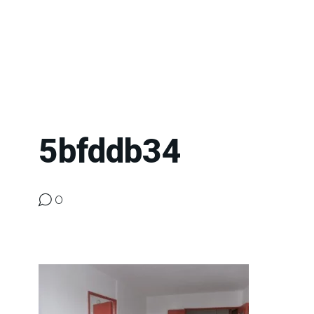
5bfddb34
0