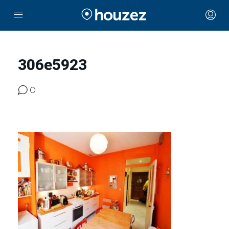
306e5923
0