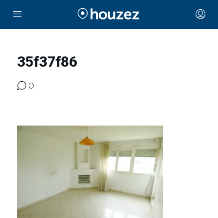
35f37f86
0