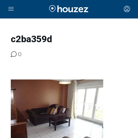
c2ba359d
0