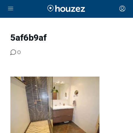
5af6b9af
0